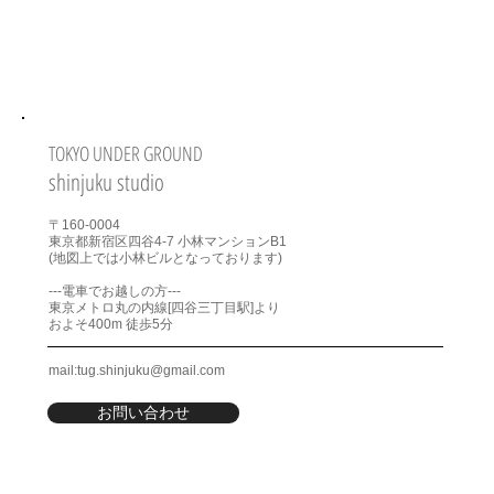
Access
TOKYO UNDER GROUND
shinjuku studio
〒160-0004
​東京都新宿区四谷4-7 小林マンションB1
(地図上では小林ビルとなっております)
---電車でお越しの方---
東京メトロ丸の内線[四谷三丁目駅]より
およそ400m 徒歩5分
mail:
tug.shinjuku@gmail.com
お問い合わせ