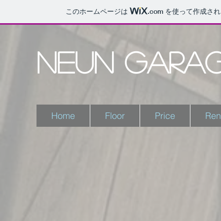
このホームページは
.com
を使って作成され
Neun Gara
Home
Floor
Price
Ren